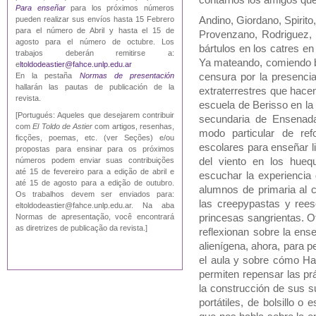
Para enseñar
para los próximos números
pueden realizar sus envíos hasta 15 Febrero
Andino, Giordano, Spirito
para el número de Abril y hasta el 15 de
Provenzano, Rodriguez, 
agosto para el número de octubre. Los
bártulos en los catres en
trabajos deberán remitirse a:
Ya mateando, comiendo b
e
ltoldodeastier@fahce.unlp.edu.ar
En la pestaña
Normas de presentación
censura por la presencia
hallarán las pautas de publicación de la
extraterrestres que hacen
revista.
escuela de Berisso en la
[Portugués: Aqueles que desejarem contribuir
secundaria de Ensenada
com
El Toldo de Astier
com artigos, resenhas,
modo particular de ref
ficções, poemas, etc. (ver Seções) e/ou
escolares para enseñar li
propostas para ensinar para os próximos
del viento en los hueq
números podem enviar suas contribuições
até 15 de fevereiro para a edição de abril e
escuchar la experiencia
até 15 de agosto para a edição de outubro.
alumnos de primaria al 
Os trabalhos devem ser enviados para:
las creepypastas y rees
eltoldodeastier@fahce.unlp.edu.ar. Na aba
princesas sangrientas. Ot
Normas de apresentação, você encontrará
as diretrizes de publicação da revista.]
reflexionan sobre la ens
alienígena, ahora, para p
el aula y sobre cómo Ha
permiten repensar las prá
la construcción de sus s
portátiles, de bolsillo o