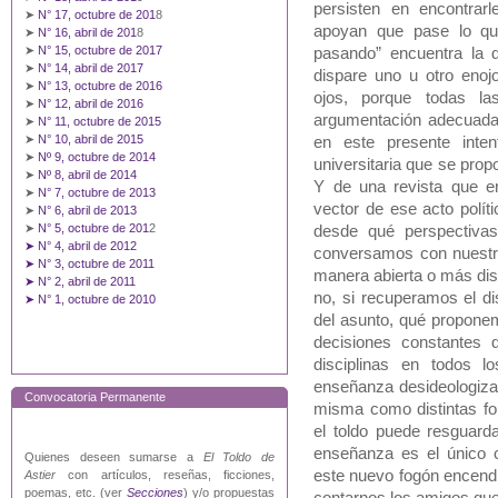
persisten en encontrar
➤
N° 17, octubre de 201
8
apoyan que pase lo qu
➤
N° 16, abril de 201
8
➤
N° 15, octubre de 2017
pasando” encuentra la d
➤
N° 14, abril de 2017
dispare uno u otro enoj
➤
N° 13, octubre de 2016
ojos, porque todas las
➤
N° 12, abril de 2016
argumentación adecuada
➤
N° 11, octubre de 2015
➤
N° 10, abril de 2015
en este presente inten
➤
Nº 9, octubre de 2014
universitaria que se prop
➤
Nº 8, abril de 2014
Y de una revista que en
➤
N° 7, octubre de 2013
vector de ese acto polít
➤
N° 6, abril de 2013
➤
N° 5, octubre de 201
2
desde qué perspectivas
➤ N° 4, abril de 2012
conversamos con nuestr
➤ N° 3, octubre de 2011
manera abierta o más dis
➤ N° 2, abril de 2011
no, si recuperamos el d
➤ N° 1, octubre de 2010
del asunto, qué propone
decisiones constantes 
disciplinas en todos l
enseñanza desideologizada
Convocatoria Permanente
misma como distintas fo
el toldo puede resguarda
enseñanza es el único 
Quienes deseen sumarse a
El Toldo de
este nuevo fogón encendi
Astier
con artículos, reseñas, ficciones,
poemas, etc. (ver
Secciones
) y/o propuestas
contarnos los amigos que