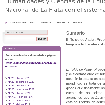
Humanidades y Ciencias de la Educ
Nacional de La Plata con el sistem
inicio
usted está aquí:
→
números
→
número 12
→
sumario
Sumario
El Toldo de Astier. Pro
lengua y la literatura. 
Números
Toda la revista ha sido mudada a página
nueva:
https://idihcs.fahce.unlp.edu.ar/ceil/toldo-
de-astier/
El Toldo de Astier. Prop
y la literatura
abre de nue
➤
N° 26, abril de 202
3
ocasión le tocaba en sue
➤
N° 25, octubre de 202
2
mandinga, se trata de un
➤
N° 24, abril de 202
2
globos que finalmente no
➤
N° 23, octubre de 2021
cuenta de las peleas
➤
N° 22, abril de 2021
➤
N° 20/21, julio de 2020
argentinos que estábamo
➤
N° 19, octubre de 201
9
está ocurriendo, de aque
➤
N° 18, abril de 201
9