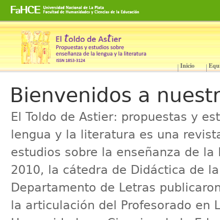
Cambiar
a
contenido.
|
Saltar
a
Inicio
Equ
Secciones
navegación
Bienvenidos a nuestr
El Toldo de Astier: propuestas y e
lengua y la literatura es una revis
estudios sobre la enseñanza de la l
2010, la cátedra de Didáctica de la 
Departamento de Letras publicaro
la articulación del Profesorado en 