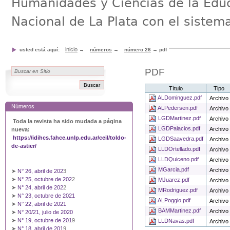
Humanidades y Ciencias de la Educ
Nacional de La Plata con el sistem
inicio
usted está aquí:
→
números
→
número 26
→
pdf
PDF
Título
Tipo
ALDominguez.pdf
Archivo
Números
ALPedersen.pdf
Archivo
LGDMartinez.pdf
Archivo
Toda la revista ha sido mudada a página
LGDPalacios.pdf
Archivo
nueva:
https://idihcs.fahce.unlp.edu.ar/ceil/toldo-
LGDSaavedra.pdf
Archivo
de-astier/
LLDOrtellado.pdf
Archivo
LLDQuiceno.pdf
Archivo
MGarcia.pdf
Archivo
➤
N° 26, abril de 202
3
➤
N° 25, octubre de 202
2
MJuarez.pdf
Archivo
➤
N° 24, abril de 202
2
MRodriguez.pdf
Archivo
➤
N° 23, octubre de 2021
ALPoggio.pdf
Archivo
➤
N° 22, abril de 2021
BAMMartinez.pdf
Archivo
➤
N° 20/21, julio de 2020
➤
N° 19, octubre de 201
9
LLDNavas.pdf
Archivo
➤
N° 18, abril de 201
9