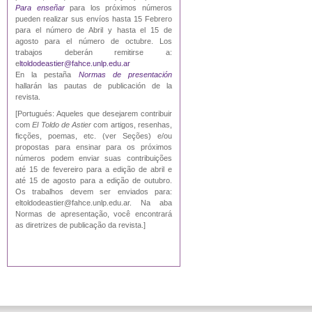
Para enseñar
para los próximos números
pueden realizar sus envíos hasta 15 Febrero
para el número de Abril y hasta el 15 de
agosto para el número de octubre. Los
trabajos deberán remitirse a:
e
ltoldodeastier@fahce.unlp.edu.ar
En la pestaña
Normas de presentación
hallarán las pautas de publicación de la
revista.
[Portugués: Aqueles que desejarem contribuir
com
El Toldo de Astier
com artigos, resenhas,
ficções, poemas, etc. (ver Seções) e/ou
propostas para ensinar para os próximos
números podem enviar suas contribuições
até 15 de fevereiro para a edição de abril e
até 15 de agosto para a edição de outubro.
Os trabalhos devem ser enviados para:
eltoldodeastier@fahce.unlp.edu.ar. Na aba
Normas de apresentação, você encontrará
as diretrizes de publicação da revista.]